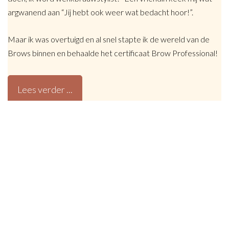
argwanend aan “Jij hebt ook weer wat bedacht hoor!”.
Maar ik was overtuigd en al snel stapte ik de wereld van de
Brows binnen en behaalde het certificaat Brow Professional!
Lees verder ...
Brow & Lash Summer Deals
Met de Brow & Lash Summer Deals combineer je
jouw favoriete wenkbrauwbehandeling met een
Lashlift & Filler
behandeling ✨.